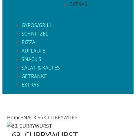
EXTRAS
GYROS/GRILL
SCHNITZEL
PIZZA
AUFLÄUFE
SNACK`S
SALAT & KALTES
GETRÄNKE
EXTRAS
Home
SNACK`S
63. CURRYWURST
63. CURRYWURST