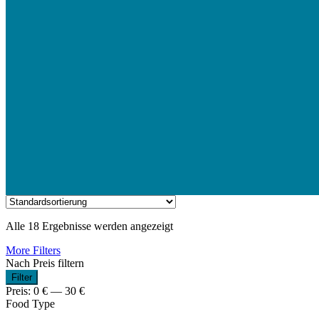
Alle 18 Ergebnisse werden angezeigt
More Filters
Nach Preis filtern
Min.
Max.
Filter
Preis
Preis
Preis:
0 €
—
30 €
Food Type