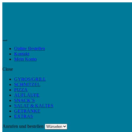
Skip
Skip
to
to
navigation
content
Menu
Online Bestellen
Kontakt
Mein Konto
Close
GYROS/GRILL
SCHNITZEL
PIZZA
AUFLÄUFE
SNACK`S
SALAT & KALTES
GETRÄNKE
EXTRAS
Anrufen und bestellen