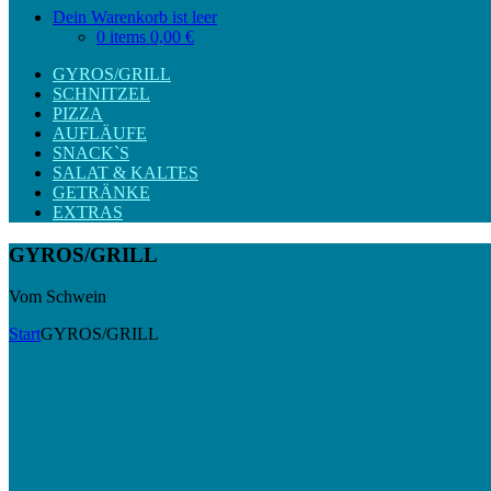
Dein Warenkorb ist leer
0 items
0,00 €
GYROS/GRILL
SCHNITZEL
PIZZA
AUFLÄUFE
SNACK`S
SALAT & KALTES
GETRÄNKE
EXTRAS
GYROS/GRILL
Vom Schwein
Start
GYROS/GRILL