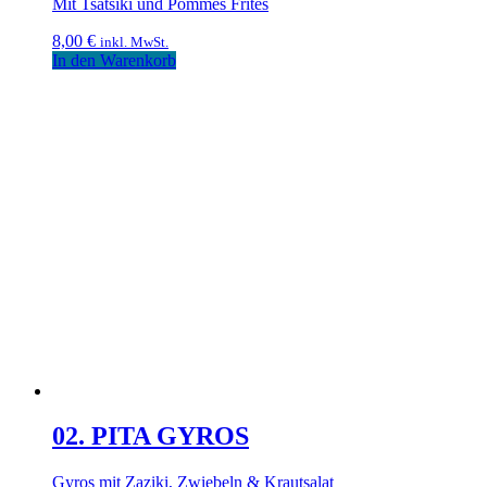
Mit Tsatsiki und Pommes Frites
8,00
€
inkl. MwSt.
In den Warenkorb
02. PITA GYROS
Gyros mit Zaziki, Zwiebeln & Krautsalat