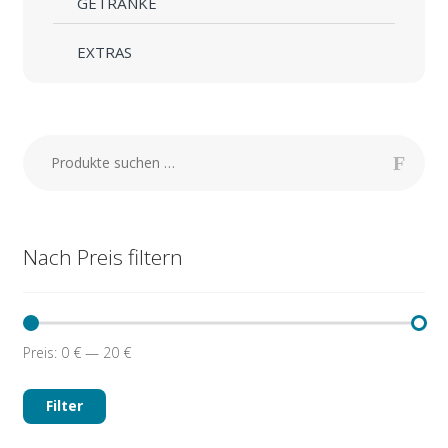
GETRÄNKE
EXTRAS
Suchen
nach:
Nach Preis filtern
Preis:
0 €
—
20 €
Min.
Max.
Preis
Preis
Filter