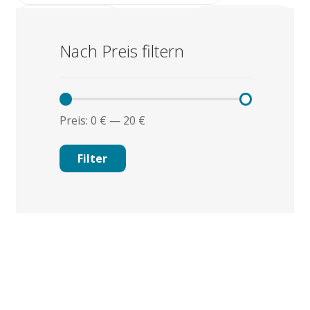
More Filters
Nach Preis filtern
Außer Haus / zum Liefern
Preis:
0 €
—
20 €
Min.
Max.
Filter
Preis
Preis