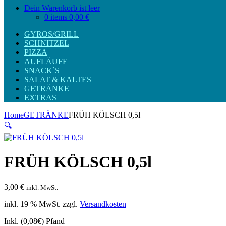
Dein Warenkorb ist leer
0 items
0,00 €
GYROS/GRILL
SCHNITZEL
PIZZA
AUFLÄUFE
SNACK`S
SALAT & KALTES
GETRÄNKE
EXTRAS
Home
GETRÄNKE
FRÜH KÖLSCH 0,5l
🔍
FRÜH KÖLSCH 0,5l
3,00
€
inkl. MwSt.
inkl. 19 % MwSt.
zzgl.
Versandkosten
Inkl. (0,08€) Pfand