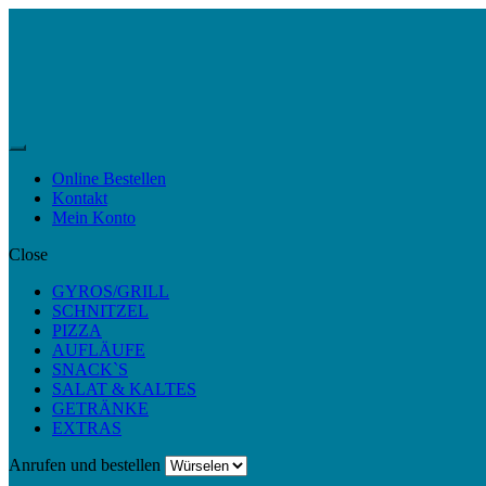
Skip
Skip
to
to
navigation
content
Menu
Online Bestellen
Kontakt
Mein Konto
Close
GYROS/GRILL
SCHNITZEL
PIZZA
AUFLÄUFE
SNACK`S
SALAT & KALTES
GETRÄNKE
EXTRAS
Anrufen und bestellen