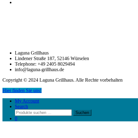
Laguna Grillhaus
Lindener Straße 187, 52146 Würselen
Telephone: +49 2405 8029494
info@laguna-grillhaus.de
Copyright © 2024 Laguna Grillhaus. Alle Rechte vorbehalten
Hier finden Sie uns!
My Account
Search
Suchen
Suchen
nach:
0