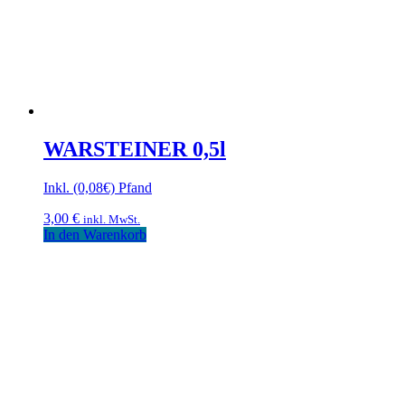
WARSTEINER 0,5l
Inkl. (0,08€) Pfand
3,00
€
inkl. MwSt.
In den Warenkorb