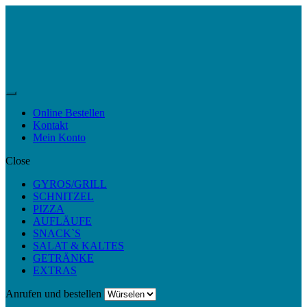
Skip
Skip
to
to
navigation
content
Menu
Online Bestellen
Kontakt
Mein Konto
Close
GYROS/GRILL
SCHNITZEL
PIZZA
AUFLÄUFE
SNACK`S
SALAT & KALTES
GETRÄNKE
EXTRAS
Anrufen und bestellen