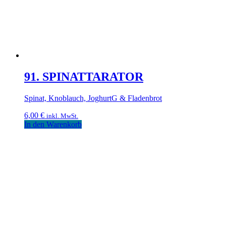
91. SPINATTARATOR
Spinat, Knoblauch, JoghurtG & Fladenbrot
6,00
€
inkl. MwSt.
In den Warenkorb