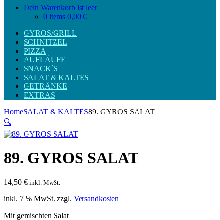
Dein Warenkorb ist leer
0 items
0,00 €
GYROS/GRILL
SCHNITZEL
PIZZA
AUFLÄUFE
SNACK`S
SALAT & KALTES
GETRÄNKE
EXTRAS
Home
SALAT & KALTES
89. GYROS SALAT
🔍
89. GYROS SALAT
14,50
€
inkl. MwSt.
inkl. 7 % MwSt.
zzgl.
Versandkosten
Mit gemischten Salat