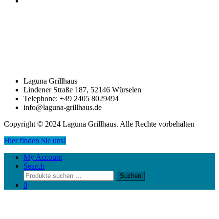
Laguna Grillhaus
Lindener Straße 187, 52146 Würselen
Telephone: +49 2405 8029494
info@laguna-grillhaus.de
Copyright © 2024 Laguna Grillhaus. Alle Rechte vorbehalten
Hier finden Sie uns!
My Account
Search
Suchen
Suchen
nach:
0