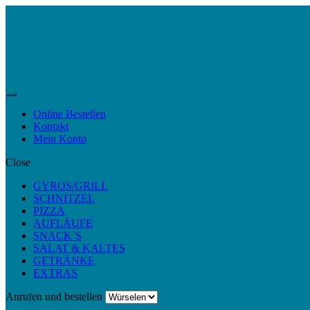
Skip
Skip
to
to
navigation
content
Menu
Online Bestellen
Kontakt
Mein Konto
Close
GYROS/GRILL
SCHNITZEL
PIZZA
AUFLÄUFE
SNACK`S
SALAT & KALTES
GETRÄNKE
EXTRAS
Anrufen und bestellen