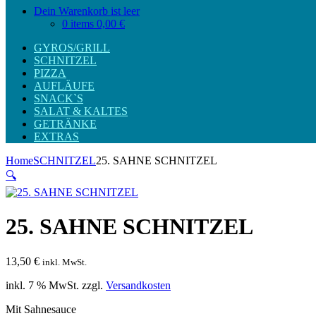
Dein Warenkorb ist leer
0 items
0,00 €
GYROS/GRILL
SCHNITZEL
PIZZA
AUFLÄUFE
SNACK`S
SALAT & KALTES
GETRÄNKE
EXTRAS
Home
SCHNITZEL
25. SAHNE SCHNITZEL
🔍
25. SAHNE SCHNITZEL
13,50
€
inkl. MwSt.
inkl. 7 % MwSt.
zzgl.
Versandkosten
Mit Sahnesauce