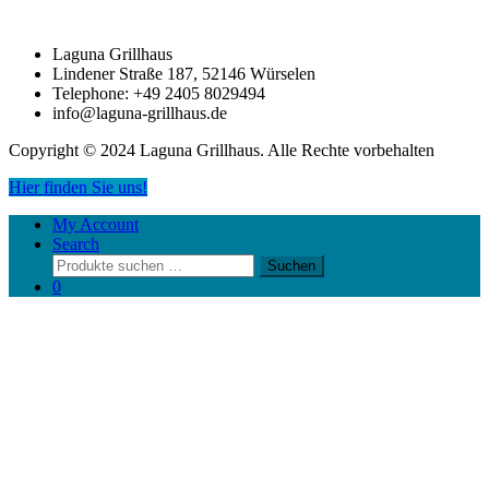
Laguna Grillhaus
Lindener Straße 187, 52146 Würselen
Telephone: +49 2405 8029494
info@laguna-grillhaus.de
Copyright © 2024 Laguna Grillhaus. Alle Rechte vorbehalten
Hier finden Sie uns!
My Account
Search
Suchen
Suchen
nach:
0