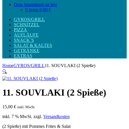
Dein Warenkorb ist leer
0 items
0,00 €
GYROS/GRILL
SCHNITZEL
PIZZA
AUFLÄUFE
SNACK`S
SALAT & KALTES
GETRÄNKE
EXTRAS
Home
GYROS/GRILL
11. SOUVLAKI (2 Spieße)
🔍
11. SOUVLAKI (2 Spieße)
15,00
€
inkl. MwSt.
inkl. 7 % MwSt.
zzgl.
Versandkosten
(2 Spieße) mit Pommes Frites & Salat