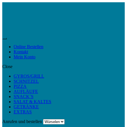
Skip
Skip
to
to
navigation
content
Menu
Online Bestellen
Kontakt
Mein Konto
Close
GYROS/GRILL
SCHNITZEL
PIZZA
AUFLÄUFE
SNACK`S
SALAT & KALTES
GETRÄNKE
EXTRAS
Anrufen und bestellen